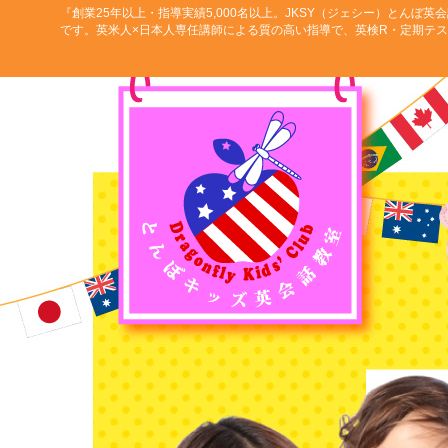
『創業25年以上・指導実績5,000名以上。JKSY（ジェシー）とん
です。英米人×日本人専任講師による質の高い指導で、英検R・定期テ