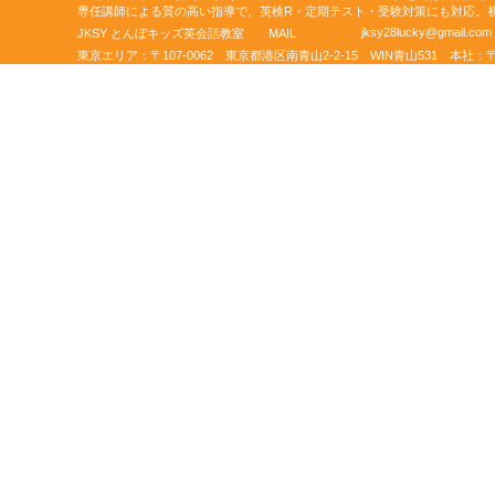
専任講師による質の高い指導で、英検R・定期テスト・受験対策にも対応。
jksy28lucky@gmail.com
JKSY とんぼキッズ英会話教室 MAIL
東京エリア：〒107-0062 東京都港区南青山2-2-15 WIN青山531 本社：〒46