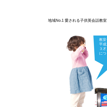
地域No.1 愛される子供英会話
教室
平成
３才
につ